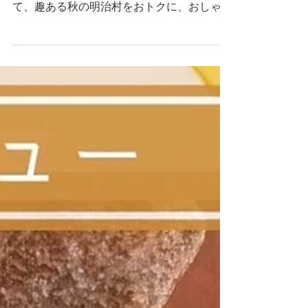
＼(^o^)／
犬山日和から、とってもお得な秋企画のお知
らせです♪✨🍁 犬山日和のかわいい着物を着
て、趣ある秋の明治村をおトクに、おしゃれ
に楽しみませんか？✨🥰 毎シーズン大好評
の企画ですが、この秋も犬山日和は明治村様
とコラボすることが決定しました♪✨👘 『き
もので歩く明治村』...