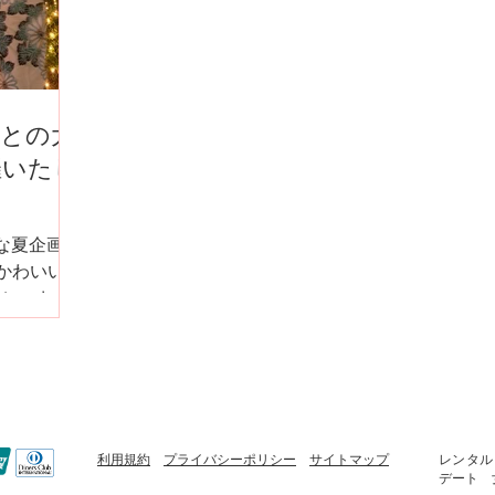
様との大
催いたし
クに、おし
好
山日和は明
定しました
利用規約
プライバシーポリシー
​
サイトマップ
レンタ
デート 