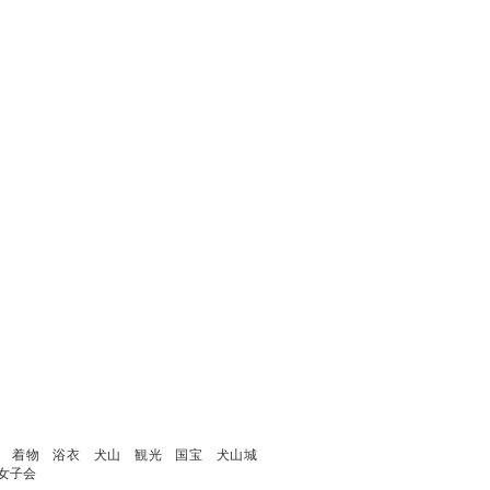
ル 着物 浴衣 犬山 観光 国宝 犬山城
女子会