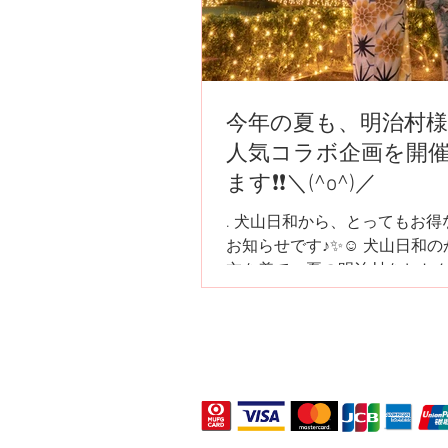
今年の夏も、明治村
人気コラボ企画を開
ます❗❗＼(^o^)／
. 犬山日和から、とってもお得な夏企画の
お知らせです♪✨☺️ 犬山日和のかわいい浴
衣を着て、夏の明治村をおト
ゃれに楽しみませんか？✨🥰🎆 毎年大
評の企画ですが、この夏も犬
治村様とコラボすることが決
♪✨👘 『コラボ企画❶』 ...