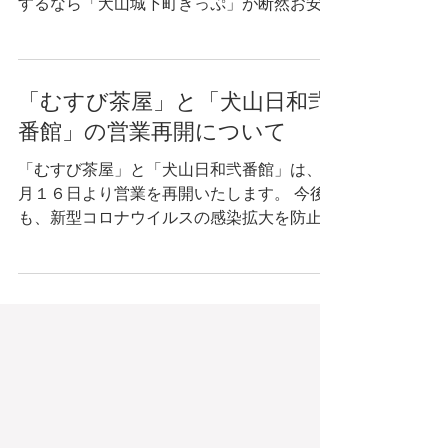
名鉄電車に乗って、国宝犬山城の見学や犬山
日和の着物レンタル、城下町での食べ歩きを
するなら「犬山城下町きっぷ」が断然お安い
です💕✨＼(^o^)／ . 「犬山城下町きっぷ」に
は下記の3つの特典が付いています✨ . ①犬
山までの名鉄電車の往復乗車券割引...
「むすび茶屋」と「犬山日和弐
番館」の営業再開について
「むすび茶屋」と「犬山日和弐番館」は、５
月１６日より営業を再開いたします。 今後
も、新型コロナウイルスの感染拡大を防止す
るための配慮を続け、お客様の健康を第一と
し営業させていただきます。 変わらずご愛
顧のほどよろしくお願い申し上げます。