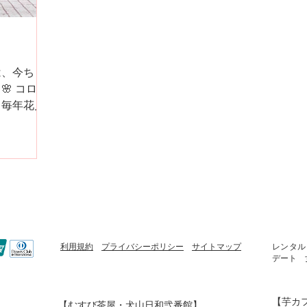
は、今ちょ
 コロナ
、毎年花見
出が少ない
も城下町で
も中止にな
乗り越え
利用規約
プライバシーポリシー
​
サイトマップ
レンタ
デート 
【芋カ
【むすび茶屋・犬山日和弐番館】