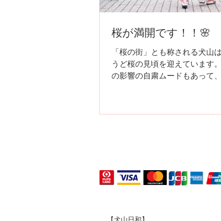
桜が満開です！！🌸
「桜の街」とも称される犬山
うど桜の見頃を迎えています。
の影響の自粛ムードもあって
客で渋滞する城下町近辺も人
状況となっています。 犬山祭
開催予定であった聖火リレー
りましたが、来年はコロナを
て、多くの観光客で...
【犬山日和】