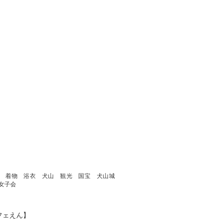
ル 着物 浴衣 犬山 観光 国宝 犬山城
女子会
フェえん】