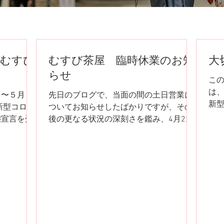
「むすび
むすび茶屋 臨時休業のお知
大
て
らせ
こ
は
日〜５月６
先日のブログで、当面の間の土日営業に
新
新型コロナ
ついてお知らせしたばかりですが、その
12
態宣言を受
後の更なる状況の深刻さを鑑み、4月22日
業
し、このよ
（水）～5月6日（水）までの期間につい
（壱
た。 営業
て、むすび茶屋を臨時休業させていただ
祝
ほどよろし
くことにいたしました。 尚、5月7日以降
ロナ
の営業再開につきましては、今後の状況
を見ながら判...