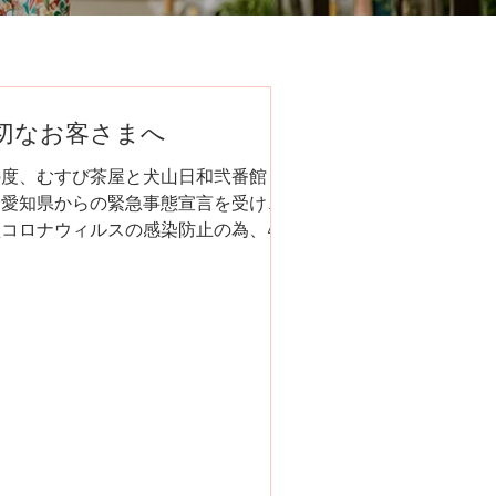
切なお客さまへ
の度、むすび茶屋と犬山日和弐番館
、愛知県からの緊急事態宣言を受け、
型コロナウィルスの感染防止の為、4月
日より当面の間、平日について臨時休
とさせていただくこととなりました。
番館は4月中は全休） . なお、土日
・GWの営業につきましては、今後のコ
の状況によ...