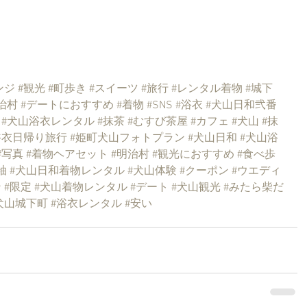
ンジ
#観光
#町歩き
#スイーツ
#旅行
#レンタル着物
#城下
治村
#デートにおすすめ
#着物
#SNS
#浴衣
#犬山日和弐番
#犬山浴衣レンタル
#抹茶
#むすび茶屋
#カフェ
#犬山
#抹
浴衣日帰り旅行
#姫町犬山フォトプラン
#犬山日和
#犬山浴
#写真
#着物ヘアセット
#明治村
#観光におすすめ
#食べ歩
袖
#犬山日和着物レンタル
#犬山体験
#クーポン
#ウエディ
ン
#限定
#犬山着物レンタル
#デート
#犬山観光
#みたら柴だ
犬山城下町
#浴衣レンタル
#安い