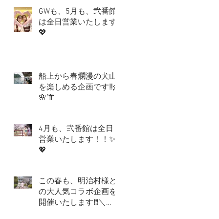
GWも、5月も、弐番館
は全日営業いたします
💖
船上から春爛漫の犬山
を楽しめる企画です‼🛶
🌸👘
4月も、弐番館は全日
営業いたします！！✨
💖
この春も、明治村様と
の大人気コラボ企画を
開催いたします❗❗＼
(^o^)／