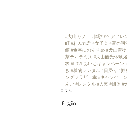
#犬山カフェ
#体験
#ヘアアレ
町
#わん丸君
#女子会
#宵の明
館
#食事におすすめ
#犬山着物
茶ティラミス
#犬山観光体験
衣
#LOVEあいちキャンペーン
き
#着物レンタル
#日帰り
#振
ングプラザ二幸
#キャンペー
んご
#レンタル
#人気
#団体
#
コラム