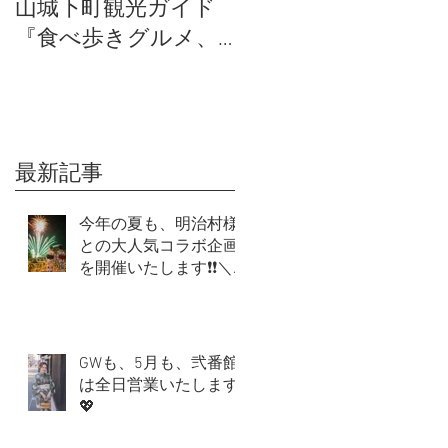
山城下町観光ガイド
「犬山日和弐番館」
『食べ歩きグルメ、
の営業再開について
体験、SNS映え』のお
すすめは？
最新記事
今年の夏も、明治村様
との大人気コラボ企画
を開催いたします❗❗＼
(^o^)／
GWも、5月も、弐番館
は全日営業いたします
💖