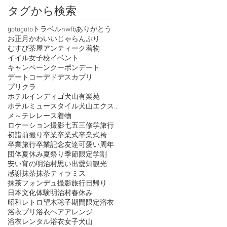
タグから検索
goto
gotoトラベル
nwfb
ありがとう
お正月
かわいい
じゃらん
ぷり
むすび茶屋
アンティーク着物
イイル女子校
イベント
キャンペーン
クーポン
デート
デートコーデ
ドデスカ
プリ
プリクラ
ホテルインディゴ犬山有楽苑
ホテルミュースタイル犬山エクスペリエンス
メ～テレ
レース着物
ロケーション撮影
七五三
修学旅行
初詣
前撮り
卒業
卒業式
卒業式袴
卒業旅行
卒業記念
友達
可愛い
周年
団体
夏休み
夏祭り
季節限定
学割
安い
宵の明治村
思い出
愛知観光
感謝
抹茶
抹茶ティラミス
抹茶フォンデュ
撮影
旅行
日帰り
日本文化体験
明治村
春休み
昭和レトロ
望木聡子
期間限定
浴衣
浴衣プリ
浴衣ヘアアレンジ
浴衣レンタル
浴衣女子
犬山