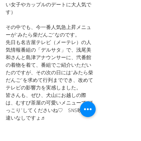
い女子やカップルのデートに大人気で
す）
その中でも、今一番人気急上昇メニュ
ーが“みたら柴だんご”なのです。
先日も名古屋テレビ（メーテレ）の人
気情報番組の「デルサタ」で、浅尾美
和さんと島津アナウンサーに、弐番館
の着物を着て、番組でご紹介いただい
たのですが、その次の日には“みたら柴
だんご”を求めて行列まででき、改めて
テレビの影響力を実感しました。
皆さんも、ぜひ、犬山にお越しの際
は、むすび茶屋の可愛いメニューで“ほ
っこり”してくださいね♡　SNS映え間
違いなしですょ♬
もちろん、犬山の観光・体験に犬山日
和の着物と浴衣レンタルもよろしくお
願いいたします。＼(^o^)／