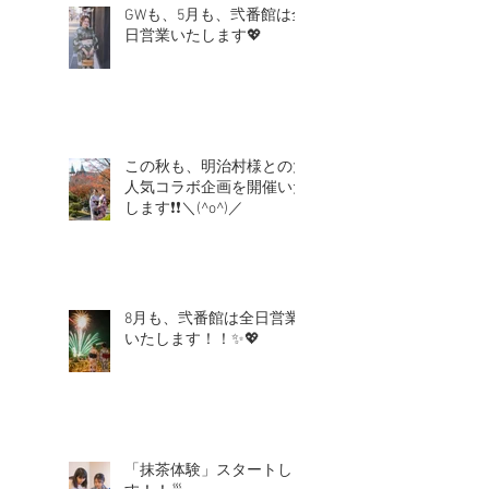
GWも、5月も、弐番館は全
日営業いたします💖
この秋も、明治村様との大
人気コラボ企画を開催いた
します❗❗＼(^o^)／
8月も、弐番館は全日営業
いたします！！✨💖
「抹茶体験」スタートしま