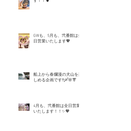
す！！🍵
GWも、5月も、弐番館は全
日営業いたします💖
船上から春爛漫の犬山を楽
しめる企画です‼🛶🌸👘
4月も、弐番館は全日営業
いたします！！✨💖