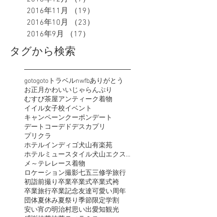
2016年11月
（19）
19件の記事
2016年10月
（23）
23件の記事
2016年9月
（17）
17件の記事
タグから検索
goto
gotoトラベル
nwfb
ありがとう
お正月
かわいい
じゃらん
ぷり
むすび茶屋
アンティーク着物
イイル女子校
イベント
キャンペーン
クーポン
デート
デートコーデ
ドデスカ
プリ
プリクラ
ホテルインディゴ犬山有楽苑
ホテルミュースタイル犬山エクスペリエンス
メ～テレ
レース着物
ロケーション撮影
七五三
修学旅行
初詣
前撮り
卒業
卒業式
卒業式袴
卒業旅行
卒業記念
友達
可愛い
周年
団体
夏休み
夏祭り
季節限定
学割
安い
宵の明治村
思い出
愛知観光