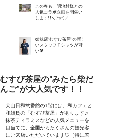
この春も、明治村様との大
人気コラボ企画を開催いた
します❗❗＼(^o^)／
姉妹店"むすび茶屋”の新し
いスタッフＴシャツが可愛
い💖
むすび茶屋の“みたら柴だ
んご”が大人気です！！
犬山日和弐番館の1階には、和カフェと
和雑貨の「むすび茶屋」があります♬
抹茶ティラミスなどの人気メニューを
目当てに、全国からたくさんの観光客
にご来店いただいています♡（特に若