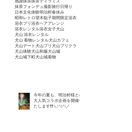
感謝
抹茶
抹茶ティラミス
抹茶フォンデュ
撮影
旅行
日帰り
日本文化体験
明治村
春休み
昭和レトロ
望木聡子
期間限定
浴衣
浴衣プリ
浴衣ヘアアレンジ
浴衣レンタル
浴衣女子
犬山
犬山 浴衣レンタル
犬山 着物レンタル
犬山カフェ
犬山デート
犬山プリ
犬山プリクラ
犬山体験
犬山和服
犬山城
犬山城下町
犬山城着物
今年の夏も、明治村様との
大人気コラボ企画を開催い
たします❗❗＼(^o^)／