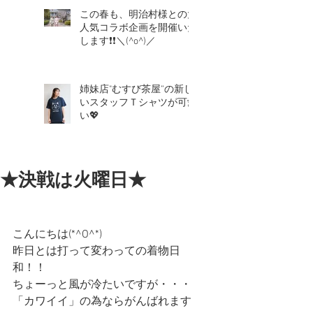
この春も、明治村様との大
人気コラボ企画を開催いた
します❗❗＼(^o^)／
姉妹店"むすび茶屋”の新し
いスタッフＴシャツが可愛
い💖
★決戦は火曜日★
こんにちは(*^O^*)
昨日とは打って変わっての着物日
和！！
ちょーっと風が冷たいですが・・・
「カワイイ」の為ならがんばれます