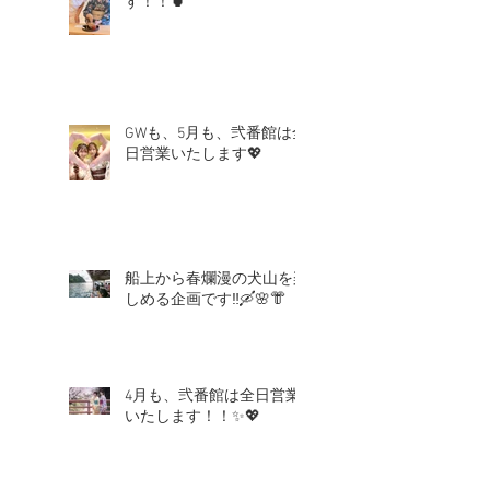
す！！🍵
GWも、5月も、弐番館は全
日営業いたします💖
船上から春爛漫の犬山を楽
しめる企画です‼🛶🌸👘
4月も、弐番館は全日営業
いたします！！✨💖