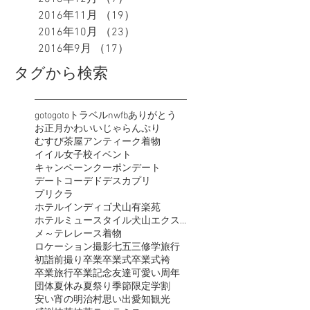
2016年11月
（19）
19件の記事
2016年10月
（23）
23件の記事
2016年9月
（17）
17件の記事
タグから検索
goto
gotoトラベル
nwfb
ありがとう
お正月
かわいい
じゃらん
ぷり
むすび茶屋
アンティーク着物
イイル女子校
イベント
キャンペーン
クーポン
デート
デートコーデ
ドデスカ
プリ
プリクラ
ホテルインディゴ犬山有楽苑
ホテルミュースタイル犬山エクスペリエンス
メ～テレ
レース着物
ロケーション撮影
七五三
修学旅行
初詣
前撮り
卒業
卒業式
卒業式袴
卒業旅行
卒業記念
友達
可愛い
周年
団体
夏休み
夏祭り
季節限定
学割
安い
宵の明治村
思い出
愛知観光