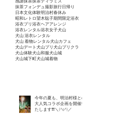
感謝
抹茶
抹茶ティラミス
抹茶フォンデュ
撮影
旅行
日帰り
日本文化体験
明治村
春休み
昭和レトロ
望木聡子
期間限定
浴衣
浴衣プリ
浴衣ヘアアレンジ
浴衣レンタル
浴衣女子
犬山
犬山 浴衣レンタル
犬山 着物レンタル
犬山カフェ
犬山デート
犬山プリ
犬山プリクラ
犬山体験
犬山和服
犬山城
犬山城下町
犬山城着物
今年の夏も、明治村様との
大人気コラボ企画を開催い
たします❗❗＼(^o^)／