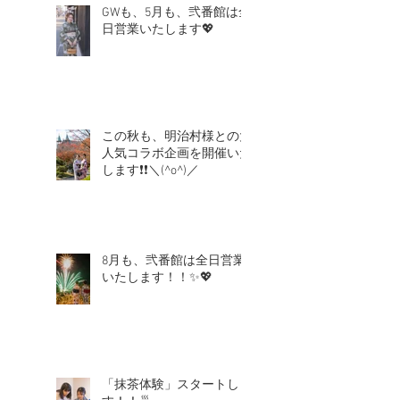
GWも、5月も、弐番館は全
日営業いたします💖
この秋も、明治村様との大
人気コラボ企画を開催いた
します❗❗＼(^o^)／
8月も、弐番館は全日営業
いたします！！✨💖
「抹茶体験」スタートしま