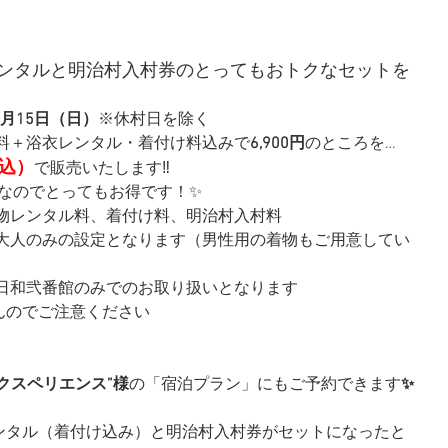
』
ンタルと明治村入村券のとってもおトクなセットを
2月15日（日）
※休村日を除く 
料＋浴衣レンタル・着付け料込みで
6,900円
のところを… 
込）
で販売いたします‼️ 
なのでとってもお得です！✨ 
着物レンタル料、着付け料、明治村入村料 
は大人のみの設定となります（男性用の着物もご用意してい
日和弐番館のみでのお取り扱いとなります 
んのでご注意ください
クスペリエンス”様
の「宿泊プラン」にもご予約できます
✨
ンタル（着付け込み）と明治村入村券がセットになったと