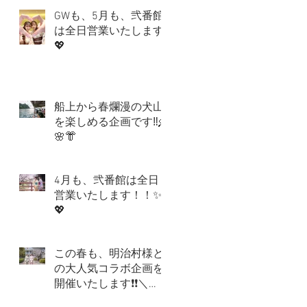
GWも、5月も、弐番館
は全日営業いたします
💖
船上から春爛漫の犬山
を楽しめる企画です‼🛶
🌸👘
4月も、弐番館は全日
営業いたします！！✨
💖
この春も、明治村様と
の大人気コラボ企画を
開催いたします❗❗＼
(^o^)／