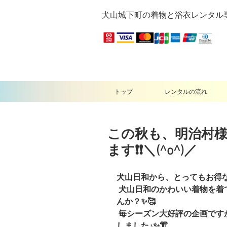
犬山城下町の着物と浴衣レンタル
トップ
レンタルの流れ
この秋も、明治村
ます❗❗＼(^o^)／
犬山日和から、とってもお得な
 犬山日和のかわいい着物を
んか？✨🥰
 毎シーズン大好評の企画で
しました♪✨👘 