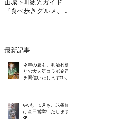
山城下町観光ガイド
「犬山日和弐番館」
『食べ歩きグルメ、
の営業再開について
体験、SNS映え』のお
すすめは？
最新記事
今年の夏も、明治村様
との大人気コラボ企画
を開催いたします❗❗＼
(^o^)／
GWも、5月も、弐番館
は全日営業いたします
💖