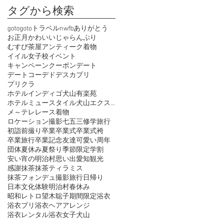
タグから検索
goto
gotoトラベル
nwfb
ありがとう
お正月
かわいい
じゃらん
ぷり
むすび茶屋
アンティーク着物
イイル女子校
イベント
キャンペーン
クーポン
デート
デートコーデ
ドデスカ
プリ
プリクラ
ホテルインディゴ犬山有楽苑
ホテルミュースタイル犬山エクスペリエンス
メ～テレ
レース着物
ロケーション撮影
七五三
修学旅行
初詣
前撮り
卒業
卒業式
卒業式袴
卒業旅行
卒業記念
友達
可愛い
周年
団体
夏休み
夏祭り
季節限定
学割
安い
宵の明治村
思い出
愛知観光
感謝
抹茶
抹茶ティラミス
抹茶フォンデュ
撮影
旅行
日帰り
日本文化体験
明治村
春休み
昭和レトロ
望木聡子
期間限定
浴衣
浴衣プリ
浴衣ヘアアレンジ
浴衣レンタル
浴衣女子
犬山