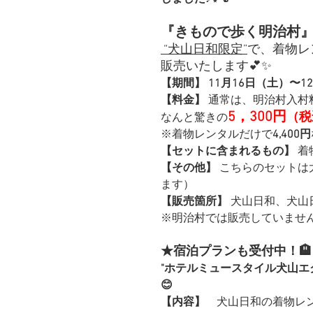
『きもので歩く明治村
“犬山日和限定”
で、着物レ
販売いたします💕✨ 
【期間】 11月16日（土）〜1
【料金】 
通常は、明治村入村
5，300円
（税
なんと驚きの
※着物レンタルだけで
4,400円
【セットに含まれるもの】
 
【その他】
 こちらのセット
ます）
【販売箇所】
 犬山日和、犬山
※明治村では販売していませ
★宿泊プランも受付中！🏨
"ホテルミュースタイル犬山エ
😊
【内容】　
犬山日和の着物レ