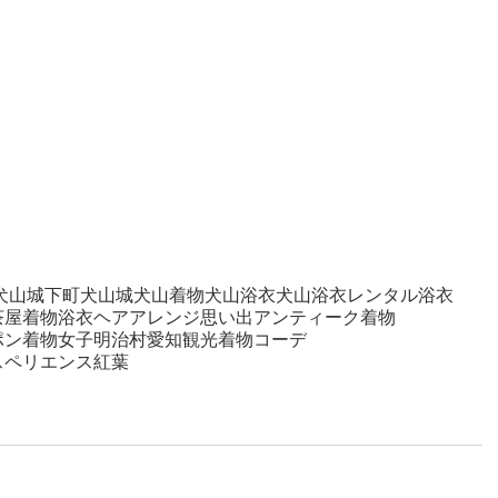
犬山城下町
犬山城
犬山着物
犬山浴衣
犬山浴衣レンタル
浴衣
茶屋
着物
浴衣ヘアアレンジ
思い出
アンティーク着物
ポン
着物女子
明治村
愛知観光
着物コーデ
スペリエンス
紅葉