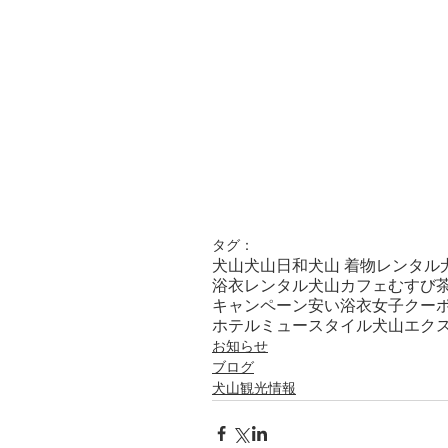
タグ：
犬山
犬山日和
犬山 着物レンタル
浴衣レンタル
犬山カフェ
むすび
キャンペーン
安い
浴衣女子
クー
ホテルミュースタイル犬山エク
お知らせ
ブログ
犬山観光情報