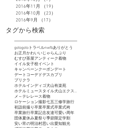
2016年11月
（19）
19件の記事
2016年10月
（23）
23件の記事
2016年9月
（17）
17件の記事
タグから検索
goto
gotoトラベル
nwfb
ありがとう
お正月
かわいい
じゃらん
ぷり
むすび茶屋
アンティーク着物
イイル女子校
イベント
キャンペーン
クーポン
デート
デートコーデ
ドデスカ
プリ
プリクラ
ホテルインディゴ犬山有楽苑
ホテルミュースタイル犬山エクスペリエンス
メ～テレ
レース着物
ロケーション撮影
七五三
修学旅行
初詣
前撮り
卒業
卒業式
卒業式袴
卒業旅行
卒業記念
友達
可愛い
周年
団体
夏休み
夏祭り
季節限定
学割
安い
宵の明治村
思い出
愛知観光