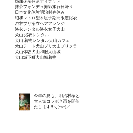
感謝
抹茶
抹茶ティラミス
抹茶フォンデュ
撮影
旅行
日帰り
日本文化体験
明治村
春休み
昭和レトロ
望木聡子
期間限定
浴衣
浴衣プリ
浴衣ヘアアレンジ
浴衣レンタル
浴衣女子
犬山
犬山 浴衣レンタル
犬山 着物レンタル
犬山カフェ
犬山デート
犬山プリ
犬山プリクラ
犬山体験
犬山和服
犬山城
犬山城下町
犬山城着物
今年の夏も、明治村様との
大人気コラボ企画を開催い
たします❗❗＼(^o^)／