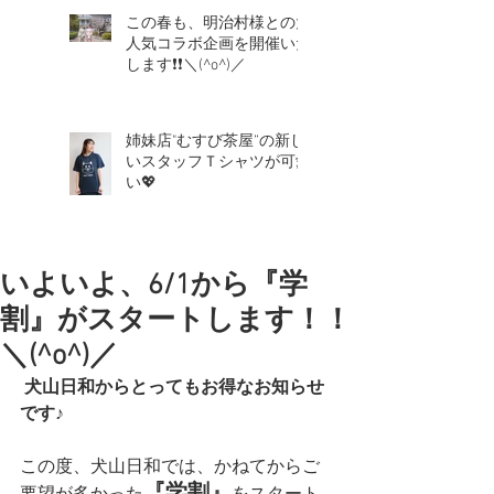
この春も、明治村様との大
人気コラボ企画を開催いた
します❗❗＼(^o^)／
姉妹店"むすび茶屋”の新し
いスタッフＴシャツが可愛
い💖
いよいよ、6/1から『学
割』がスタートします！！
＼(^o^)／
犬山日和からとってもお得なお知らせ
です♪ 
この度、犬山日和では、かねてからご
『学割』