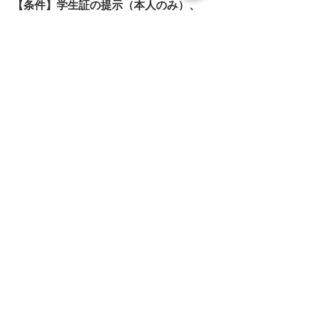
【条件】学生証の提示（本人のみ）、
他割引との併用不可
タグ：