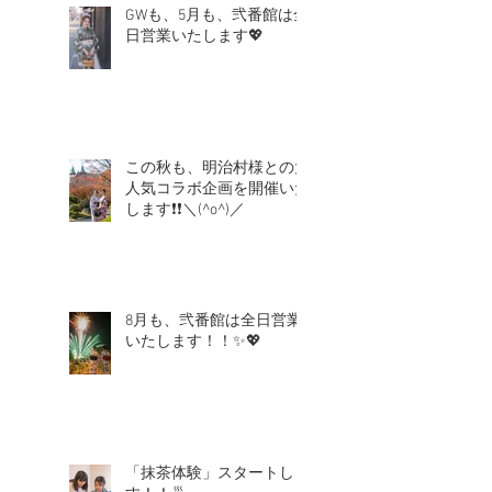
GWも、5月も、弐番館は全
日営業いたします💖
この秋も、明治村様との大
人気コラボ企画を開催いた
します❗❗＼(^o^)／
8月も、弐番館は全日営業
いたします！！✨💖
「抹茶体験」スタートしま