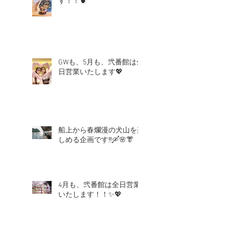
す！！🍵
GWも、5月も、弐番館は全
日営業いたします💖
船上から春爛漫の犬山を楽
しめる企画です‼🛶🌸👘
4月も、弐番館は全日営業
いたします！！✨💖